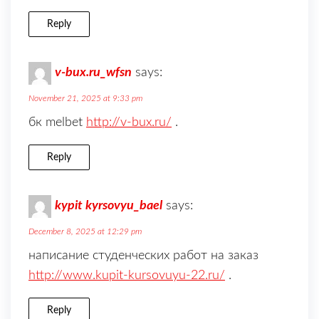
Reply
v-bux.ru_wfsn
says:
November 21, 2025 at 9:33 pm
бк melbet
http://v-bux.ru/
.
Reply
kypit kyrsovyu_bael
says:
December 8, 2025 at 12:29 pm
написание студенческих работ на заказ
http://www.kupit-kursovuyu-22.ru/
.
Reply