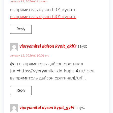
January 12, 2026 at 4:14 am
выпрямитель dyson ht01 купить
выпрямитель dyson ht01 купить
.
Reply
vipryamitel daison kypit_qkKr
says:
January 12, 2026 at 10:01 am
фен выпрямитель дайсон оригинал
[url=https://vypryamitel-dn-kupit-4.ru/]фен
выпрямитель дайсон оригинал[/url] .
Reply
vipryamitel dyson kypit_gyPi
says: