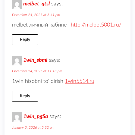
melbet_qtsl
says:
December 24, 2025 at 3:41 pm
melbet личный кабинет
http://melbet5001.ru/
Reply
1win_sbml
says:
December 24, 2025 at 11:18 pm
1win hisobni to‘ldirish
1win5514.ru
Reply
1win_pgSa
says:
January 3, 2026 at 5:32 pm