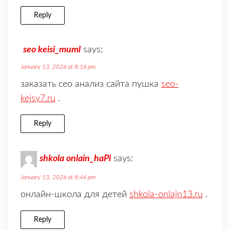
Reply
seo keisi_muml
says:
January 13, 2026 at 8:16 pm
заказать сео анализ сайта пушка
seo-
kejsy7.ru
.
Reply
shkola onlain_haPi
says:
January 13, 2026 at 8:46 pm
онлайн-школа для детей
shkola-onlajn13.ru
.
Reply