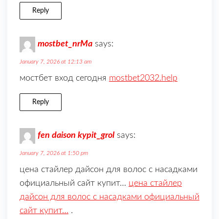
Reply
mostbet_nrMa
says:
January 7, 2026 at 12:13 am
мостбет вход сегодня
mostbet2032.help
Reply
fen daison kypit_grol
says:
January 7, 2026 at 1:50 pm
цена стайлер дайсон для волос с насадками
официальный сайт купит…
цена стайлер
дайсон для волос с насадками официальный
сайт купит…
.