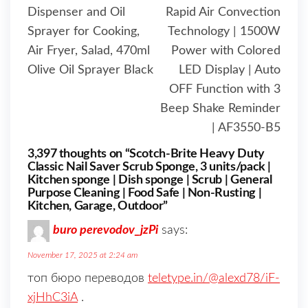
Dispenser and Oil
Rapid Air Convection
Sprayer for Cooking,
Technology | 1500W
Air Fryer, Salad, 470ml
Power with Colored
Olive Oil Sprayer Black
LED Display | Auto
OFF Function with 3
Beep Shake Reminder
| AF3550-B5
3,397 thoughts on “Scotch-Brite Heavy Duty
Classic Nail Saver Scrub Sponge, 3 units/pack |
Kitchen sponge | Dish sponge | Scrub | General
Purpose Cleaning | Food Safe | Non-Rusting |
Kitchen, Garage, Outdoor”
buro perevodov_jzPi
says:
November 17, 2025 at 2:24 am
топ бюро переводов
teletype.in/@alexd78/iF-
xjHhC3iA
.