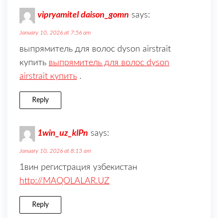
vipryamitel daison_gomn
says:
January 10, 2026 at 7:56 am
выпрямитель для волос dyson airstrait
купить
выпрямитель для волос dyson
airstrait купить
.
Reply
1win_uz_klPn
says:
January 10, 2026 at 8:13 am
1вин регистрация узбекистан
http://MAQOLALAR.UZ
Reply