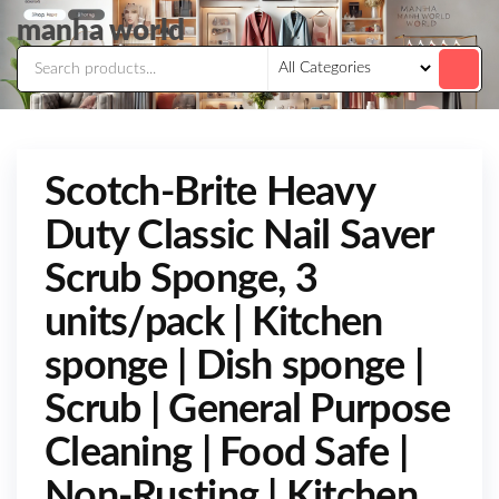
Skip
manha world
to
the
content
Scotch-Brite Heavy
Duty Classic Nail Saver
Scrub Sponge, 3
units/pack | Kitchen
sponge | Dish sponge |
Scrub | General Purpose
Cleaning | Food Safe |
Non-Rusting | Kitchen,