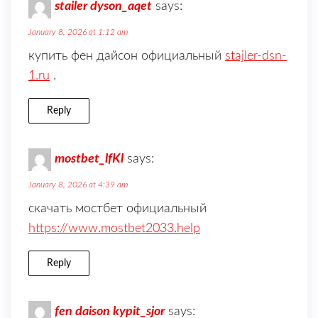
stailer dyson_aqet
says:
January 8, 2026 at 1:12 am
купить фен дайсон официальный
stajler-dsn-
1.ru
.
Reply
mostbet_lfKl
says:
January 8, 2026 at 4:39 am
скачать мостбет официальный
https://www.mostbet2033.help
Reply
fen daison kypit_sjor
says: