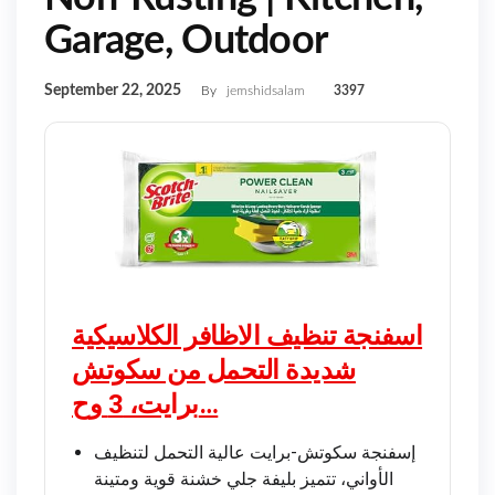
Garage, Outdoor
September 22, 2025
By
jemshidsalam
3397
اسفنجة تنظيف الاظافر الكلاسيكية
شديدة التحمل من سكوتش
برايت، 3 وح…
إسفنجة سكوتش-برايت عالية التحمل لتنظيف
الأواني، تتميز بليفة جلي خشنة قوية ومتينة