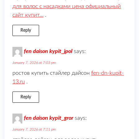
для волос с насадками цена официальный
сайт купит…
.
Reply
fen daison kypit_jpol
says:
January 7, 2026 at 7:03 pm
ростов купить стайлер дайсон
fen-dn-kupit-
13.ru
.
Reply
fen daison kypit_gror
says:
January 7, 2026 at 7:11 pm