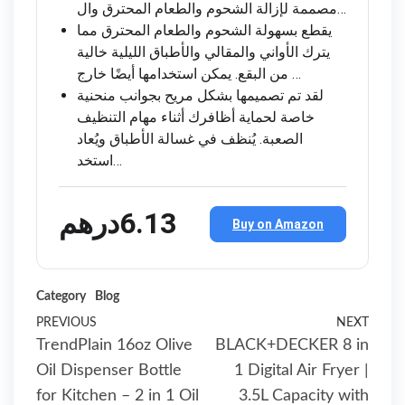
مصممة لإزالة الشحوم والطعام المحترق وال…
يقطع بسهولة الشحوم والطعام المحترق مما
يترك الأواني والمقالي والأطباق الليلية خالية
من البقع. يمكن استخدامها أيضًا خارج …
لقد تم تصميمها بشكل مريح بجوانب منحنية
خاصة لحماية أظافرك أثناء مهام التنظيف
الصعبة. يُنظف في غسالة الأطباق ويُعاد
استخد…
درهم‎6.‎13
Buy on Amazon
Category
Blog
Post
Previous
PREVIOUS
NEXT
Next
TrendPlain 16oz Olive
BLACK+DECKER 8 in
Post
Post
navigation
Oil Dispenser Bottle
1 Digital Air Fryer |
for Kitchen – 2 in 1 Oil
3.5L Capacity with