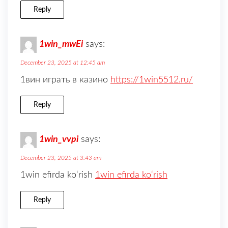
Reply
1win_mwEi
says:
December 23, 2025 at 12:45 am
1вин играть в казино
https://1win5512.ru/
Reply
1win_vvpi
says:
December 23, 2025 at 3:43 am
1win efirda ko‘rish
1win efirda ko‘rish
Reply