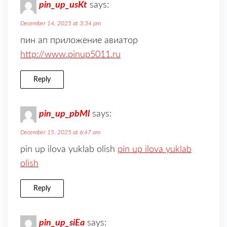
pin_up_usKt
says:
December 14, 2025 at 3:34 pm
пин ап приложение авиатор
http://www.pinup5011.ru
Reply
pin_up_pbMl
says:
December 15, 2025 at 6:47 am
pin up ilova yuklab olish
pin up ilova yuklab
olish
Reply
pin_up_siEa
says: