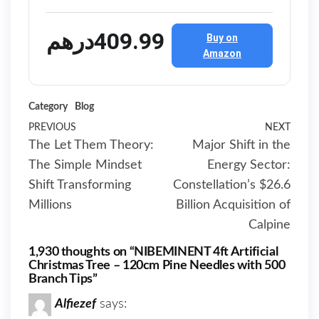
درهم‎409.‎99
Buy on
Amazon
Category
Blog
Post
Previous
PREVIOUS
NEXT
Next
The Let Them Theory:
Major Shift in the
Post
Post
navigation
The Simple Mindset
Energy Sector:
Shift Transforming
Constellation’s $26.6
Millions
Billion Acquisition of
Calpine
1,930 thoughts on “NIBEMINENT 4ft Artificial
Christmas Tree – 120cm Pine Needles with 500
Branch Tips”
Alfiezef
says: