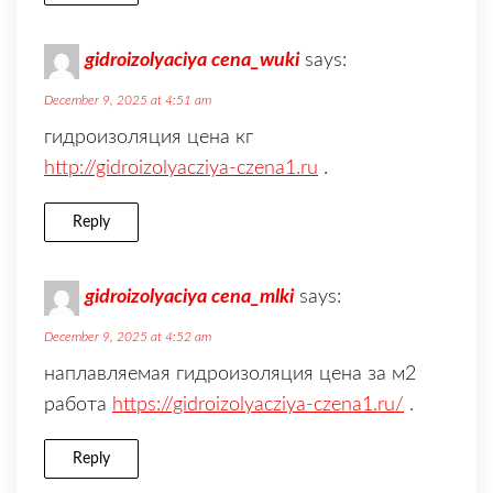
gidroizolyaciya cena_wuki
says:
December 9, 2025 at 4:51 am
гидроизоляция цена кг
http://gidroizolyacziya-czena1.ru
.
Reply
gidroizolyaciya cena_mlki
says:
December 9, 2025 at 4:52 am
наплавляемая гидроизоляция цена за м2
работа
https://gidroizolyacziya-czena1.ru/
.
Reply