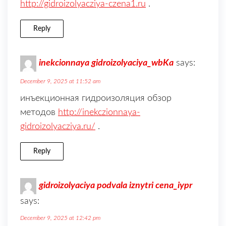
http://gidroizolyacziya-czena1.ru
.
Reply
inekcionnaya gidroizolyaciya_wbKa
says:
December 9, 2025 at 11:52 am
инъекционная гидроизоляция обзор
методов
http://inekczionnaya-
gidroizolyacziya.ru/
.
Reply
gidroizolyaciya podvala iznytri cena_iypr
says:
December 9, 2025 at 12:42 pm