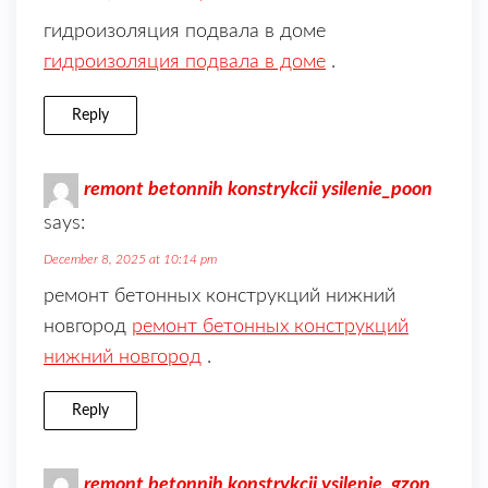
гидроизоляция подвала в домe
гидроизоляция подвала в домe
.
Reply
remont betonnih konstrykcii ysilenie_poon
says:
December 8, 2025 at 10:14 pm
ремонт бетонных конструкций нижний
новгород
ремонт бетонных конструкций
нижний новгород
.
Reply
remont betonnih konstrykcii ysilenie_gzon