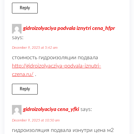
Reply
gidroizolyaciya podvala iznytri cena_hfpr
says:
December 9, 2025 at 5:42 am
стоимость гидроизоляции подвала
http://gidroizolyacziya-podvala-iznutri-
czena.ru/
.
Reply
gidroizolyaciya cena_yfki
says:
December 9, 2025 at 10:50 am
гидроизоляция подвала изнутри цена м2