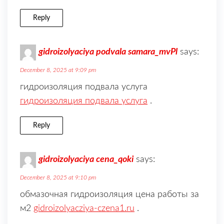
Reply
gidroizolyaciya podvala samara_mvPl
says:
December 8, 2025 at 9:09 pm
гидроизоляция подвала услуга
гидроизоляция подвала услуга
.
Reply
gidroizolyaciya cena_qoki
says:
December 8, 2025 at 9:10 pm
обмазочная гидроизоляция цена работы за
м2
gidroizolyacziya-czena1.ru
.