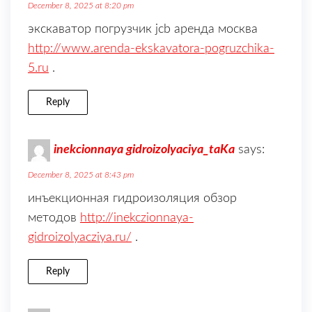
December 8, 2025 at 8:20 pm
экскаватор погрузчик jcb аренда москва
http://www.arenda-ekskavatora-pogruzchika-
5.ru
.
Reply
inekcionnaya gidroizolyaciya_taKa
says:
December 8, 2025 at 8:43 pm
инъекционная гидроизоляция обзор
методов
http://inekczionnaya-
gidroizolyacziya.ru/
.
Reply