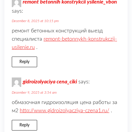
remont betonnih konstrykcii ysilenie_vbon
says:
December 8, 2025 at 10:15 pm
ремонт бетонных конструкций выезд
специалиста
remont-betonnykh-konstrukczij-
usilenie.ru
.
Reply
gidroizolyaciya cena_ciki
says:
December 9, 2025 at 3:54 am
обмазочная гидроизоляция цена работы за
м2
http://www.gidroizolyacziya-czena1.ru/
.
Reply