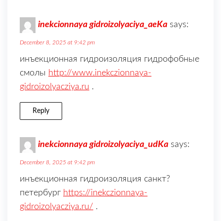
inekcionnaya gidroizolyaciya_aeKa
says:
December 8, 2025 at 9:42 pm
инъекционная гидроизоляция гидрофобные
смолы
http://www.inekczionnaya-
gidroizolyacziya.ru
.
Reply
inekcionnaya gidroizolyaciya_udKa
says:
December 8, 2025 at 9:42 pm
инъекционная гидроизоляция санкт?
петербург
https://inekczionnaya-
gidroizolyacziya.ru/
.