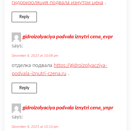
гидроизоляция подвала изнутри цена
.
Reply
gidroizolyaciya podvala iznytri cena_evpr
says:
December 8, 2025 at 10:08 pm
отделка подвала
https://gidroizolyacziya-
podvala-iznutri-czena.ru
.
Reply
gidroizolyaciya podvala iznytri cena_ynpr
says:
December 8, 2025 at 10:10 pm