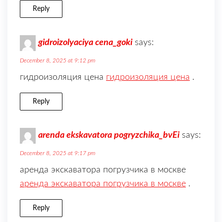
Reply
gidroizolyaciya cena_goki
says:
December 8, 2025 at 9:12 pm
гидроизоляция цена
гидроизоляция цена
.
Reply
arenda ekskavatora pogryzchika_bvEi
says:
December 8, 2025 at 9:17 pm
аренда экскаватора погрузчика в москве
аренда экскаватора погрузчика в москве
.
Reply