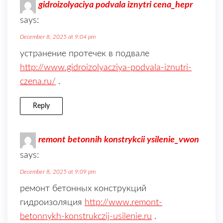
gidroizolyaciya podvala iznytri cena_hepr
says:
December 8, 2025 at 9:04 pm
устранение протечек в подвале
http://www.gidroizolyacziya-podvala-iznutri-
czena.ru/
.
Reply
remont betonnih konstrykcii ysilenie_vwon
says:
December 8, 2025 at 9:09 pm
ремонт бетонных конструкций
гидроизоляция
http://www.remont-
betonnykh-konstrukczij-usilenie.ru
.