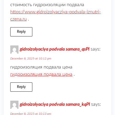
стоимость гидроизоляции подвала
https://www.gidroizolyacziya-podvala-iznutri-
czena.ru
.
Reply
gidroizolyaciya podvala samara_qsPl
says:
December 8, 2025 at 10:12 pm
гидроизоляция подвала цена
гидроизоляция подвала цена
.
Reply
gidroizolyaciya podvala samara_kqPl
says:
December 8, 2025 at 10:13 pm