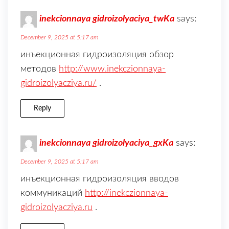
inekcionnaya gidroizolyaciya_twKa
says:
December 9, 2025 at 5:17 am
инъекционная гидроизоляция обзор
методов
http://www.inekczionnaya-
gidroizolyacziya.ru/
.
Reply
inekcionnaya gidroizolyaciya_gxKa
says:
December 9, 2025 at 5:17 am
инъекционная гидроизоляция вводов
коммуникаций
http://inekczionnaya-
gidroizolyacziya.ru
.