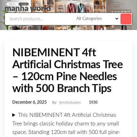
Skip
manha world
to
the
content
NIBEMINENT 4ft
Artificial Christmas Tree
– 120cm Pine Needles
with 500 Branch Tips
December 6, 2025
By
jemshidsalam
1930
This NIBEMINENT 4ft Artificial Christmas
Tree brings classic holiday charm to any small
space. Standing 120cm tall with 500 full pine-